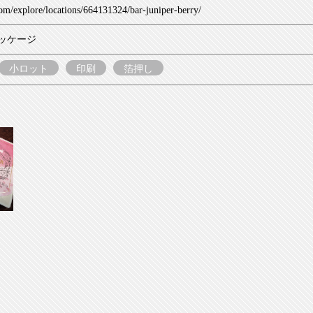
om/explore/locations/664131324/bar-juniper-berry/
ッケージ
小ロット
印刷
箔押し