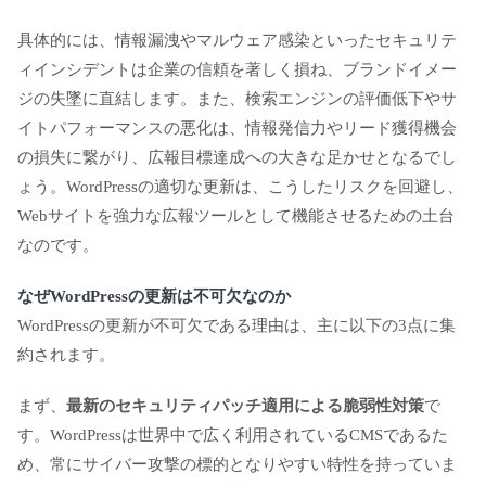
具体的には、情報漏洩やマルウェア感染といったセキュリテ
ィインシデントは企業の信頼を著しく損ね、ブランドイメー
ジの失墜に直結します。また、検索エンジンの評価低下やサ
イトパフォーマンスの悪化は、情報発信力やリード獲得機会
の損失に繋がり、広報目標達成への大きな足かせとなるでし
ょう。WordPressの適切な更新は、こうしたリスクを回避し、
Webサイトを強力な広報ツールとして機能させるための土台
なのです。
なぜWordPressの更新は不可欠なのか
WordPressの更新が不可欠である理由は、主に以下の3点に集
約されます。
まず、
最新のセキュリティパッチ適用による脆弱性対策
で
す。WordPressは世界中で広く利用されているCMSであるた
め、常にサイバー攻撃の標的となりやすい特性を持っていま