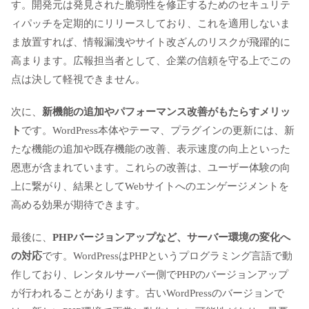
す。開発元は発見された脆弱性を修正するためのセキュリテ
ィパッチを定期的にリリースしており、これを適用しないま
ま放置すれば、情報漏洩やサイト改ざんのリスクが飛躍的に
高まります。広報担当者として、企業の信頼を守る上でこの
点は決して軽視できません。
次に、
新機能の追加やパフォーマンス改善がもたらすメリッ
ト
です。WordPress本体やテーマ、プラグインの更新には、新
たな機能の追加や既存機能の改善、表示速度の向上といった
恩恵が含まれています。これらの改善は、ユーザー体験の向
上に繋がり、結果としてWebサイトへのエンゲージメントを
高める効果が期待できます。
最後に、
PHPバージョンアップなど、サーバー環境の変化へ
の対応
です。WordPressはPHPというプログラミング言語で動
作しており、レンタルサーバー側でPHPのバージョンアップ
が行われることがあります。古いWordPressのバージョンで