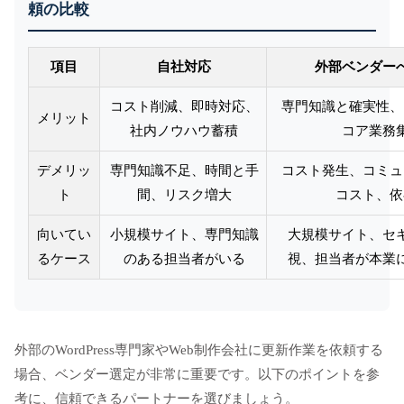
頼の比較
項目
自社対応
外部ベンダー
コスト削減、即時対応、
専門知識と確実性、
メリット
社内ノウハウ蓄積
コア業務
デメリッ
専門知識不足、時間と手
コスト発生、コミュ
ト
間、リスク増大
コスト、依
向いてい
小規模サイト、専門知識
大規模サイト、セ
るケース
のある担当者がいる
視、担当者が本業
外部のWordPress専門家やWeb制作会社に更新作業を依頼する
場合、ベンダー選定が非常に重要です。以下のポイントを参
考に、信頼できるパートナーを選びましょう。