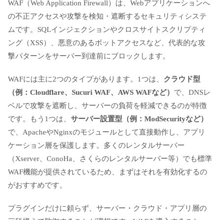
WAF（Web Application Firewall）は、Webアプリケーションへ
の不正アクセスや攻撃を検知・遮断するセキュリティシステ
ムです。SQLインジェクションやクロスサイトスクリプティ
ング（XSS）、悪意のあるボットアクセスなど、代表的な攻
撃パターンをサーバー到達前にブロックします。
WAFには主に2つのタイプがあります。1つは、
クラウド型
（例：Cloudflare、Sucuri WAF、AWS WAFなど）
で、DNSレ
ベルで攻撃を遮断し、サーバーの負荷を軽減できるのが特徴
です。もう1つは、
サーバー設置型（例：ModSecurityなど）
で、ApacheやNginxのモジュールとして直接動作し、アプリ
ケーション層を保護します。多くのレンタルサーバー
（Xserver、ConoHa、さくらのレンタルサーバー等）でも標準
WAF機能が提供されているため、まずはそれを有効化するの
がおすすめです。
プラグインだけに頼らず、サーバー・クラウド・アプリ層の