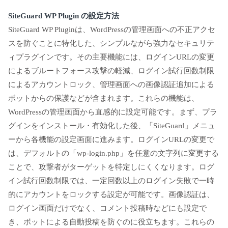
SiteGuard WP Plugin の設定方法
SiteGuard WP Pluginは、WordPressの管理画面への不正アクセ
スを防ぐことに特化した、シンプルながら強力なセキュリテ
ィプラグインです。その主要機能には、ログインURLの変更
によるブルートフォース攻撃の軽減、ログイン試行回数制限
によるアカウントロック、管理画面への画像認証追加による
ボットからの保護などが含まれます。これらの機能は、
WordPressの管理画面から直感的に設定可能です。まず、プラ
グインをインストール・有効化した後、「SiteGuard」メニュ
ーから各機能の設定画面に進みます。ログインURLの変更で
は、デフォルトの「wp-login.php」を任意の文字列に変更する
ことで、攻撃者がターゲットを特定しにくくなります。ログ
イン試行回数制限では、一定回数以上のログイン失敗で一時
的にアカウントをロックする設定が可能です。画像認証は、
ログイン画面だけでなく、コメント投稿時などにも設定で
き、ボットによる自動投稿を防ぐのに役立ちます。これらの