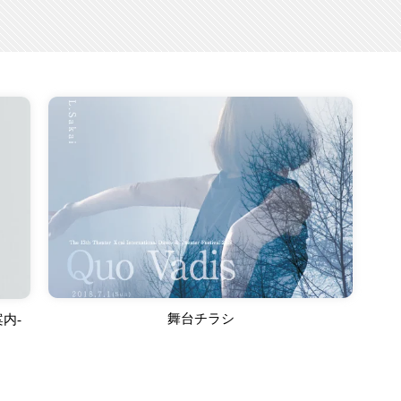
舞台チラシ
内-