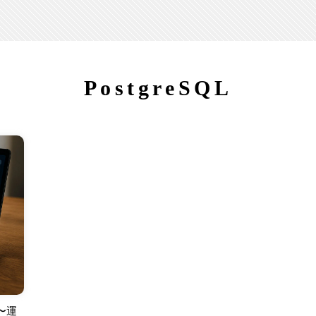
PostgreSQL
〜運