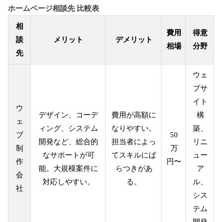
ホームページ相談先 比較表
相
費用
得意
談
メリット
デメリット
相場
分野
先
ウェ
ブサ
イト
ウ
デザイン、コーデ
費用が高額に
構
ェ
ィング、システム
なりやすい。
築、
ブ
50
開発など、総合的
担当者によっ
リニ
制
万
なサポートが可
てスキルにば
ュー
作
円〜
能。大規模案件に
らつきがあ
ア
会
対応しやすい。
る。
ル、
社
シス
テム