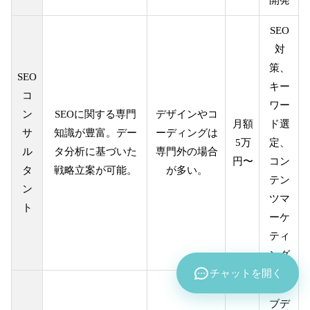
開発
SEO
対
策、
SEO
キー
コ
ワー
ン
SEOに関する専門
デザインやコ
月額
ド選
サ
知識が豊富。デー
ーディングは
5万
定、
ル
タ分析に基づいた
専門外の場合
円〜
コン
タ
戦略立案が可能。
が多い。
テン
ン
ツマ
ト
ーケ
ティ
ング
チャットを開く
ウェ
ブデ