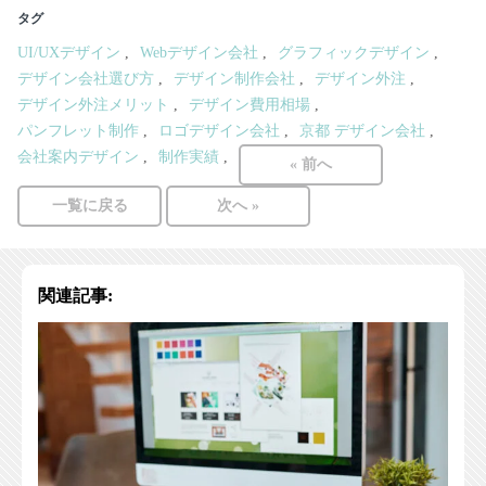
タグ
UI/UXデザイン
Webデザイン会社
グラフィックデザイン
デザイン会社選び方
デザイン制作会社
デザイン外注
デザイン外注メリット
デザイン費用相場
パンフレット制作
ロゴデザイン会社
京都 デザイン会社
会社案内デザイン
制作実績
« 前へ
一覧に戻る
次へ »
関連記事: